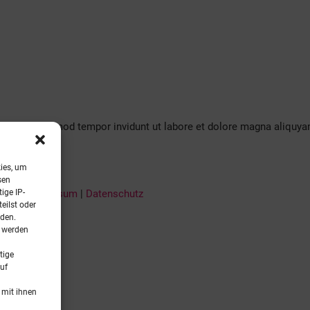
m nonumy eirmod tempor invidunt ut labore et dolore magna aliquya
kies, um
sen
ige IP-
Impressum
|
Datenschutz
eilst oder
rden.
t werden
tige
uf
 mit ihnen