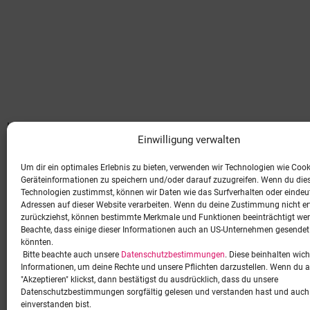
Lorem ipsum dolor sit amet, consetetur sadipscing elitr, sed dia
Einwilligung verwalten
Um dir ein optimales Erlebnis zu bieten, verwenden wir Technologien wie Coo
Geräteinformationen zu speichern und/oder darauf zuzugreifen. Wenn du die
Technologien zustimmst, können wir Daten wie das Surfverhalten oder eindeut
Adressen auf dieser Website verarbeiten. Wenn du deine Zustimmung nicht ert
zurückziehst, können bestimmte Merkmale und Funktionen beeinträchtigt we
Beachte, dass einige dieser Informationen auch an US-Unternehmen gesende
könnten.
Bitte beachte auch unsere
Datenschutzbestimmungen
. Diese beinhalten wich
Informationen, um deine Rechte und unsere Pflichten darzustellen. Wenn du a
"Akzeptieren" klickst, dann bestätigst du ausdrücklich, dass du unsere
Datenschutzbestimmungen sorgfältig gelesen und verstanden hast und auch
einverstanden bist.